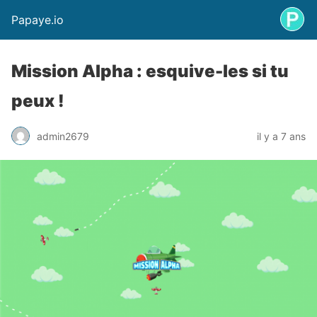
Papaye.io
Mission Alpha : esquive-les si tu
peux !
admin2679
il y a 7 ans