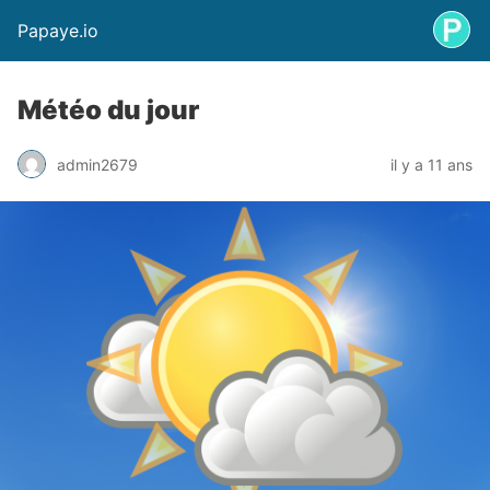
Papaye.io
Météo du jour
admin2679
il y a 11 ans