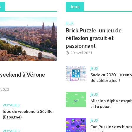
s
Jeux
JEUX
Brick Puzzle: un jeu de
réflexion gratuit et
passionnant
20 avril 2021
JEUX
 weekend à Vérone
Sudoku 2020 : le ren
du célèbre jeu !
r 2020
JEUX
Mission Alpha : esqui
VOYAGES
si tu peux !
Idée de weekend à Séville
(Espagne)
JEUX
Fun Puzzle : des blocs
VOYAGES