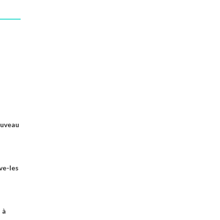
ouveau
ve-les
 à