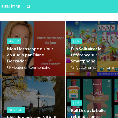
BIEN ÊTRE
ASTRO
JEUX
Mon Horoscope du jour
Fun Solitaire : la
en Audio par Diane
référence sur
Boccador
Smartphone !
Ajouter un commentaire
Ajouter un commentaire
JEUX
VOYAGES
Ball Drop : la balle
rebondissante !
Idée de week-end à BÂLE