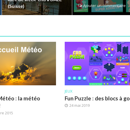
Ajouter un commentaire
(Suisse)
JEUX
Météo : la météo
Fun Puzzle : des blocs à go
!
24 mai 2019
re 2015