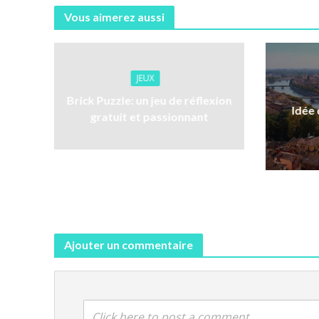
Vous aimerez aussi
JEUX
Brick Puzzle: un jeu de réflexion
Idée
gratuit et passionnant
Ajouter un commentaire
Click here to post a comment