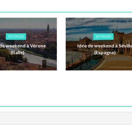
VOYAGES
VOYAGES
 de weekend à Vérone
Idée de weekend à Sévill
(Italie)
(Espagne)