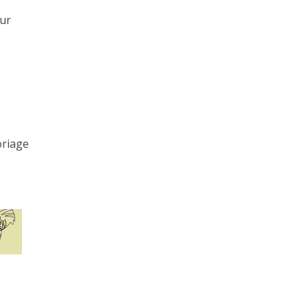
our
oriage